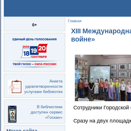
Главная
Вы здесь
0+
XIII Международн
войне»
Анкета
удовлетворенности
услугами библиотек
В библиотеке
Сотрудники Городской 
доступен сервис
«Госкан»
Сразу на двух площадк