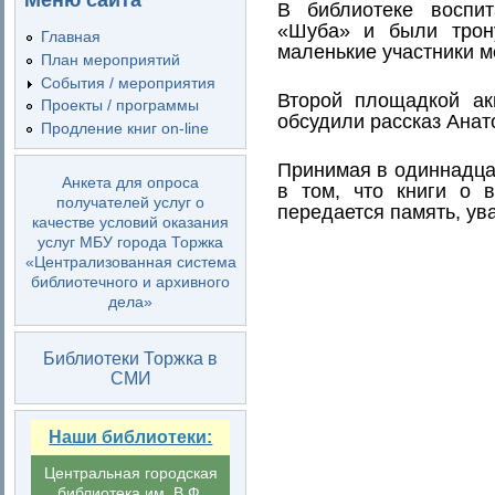
Меню сайта
В библиотеке восп
«Шуба» и были трон
Главная
маленькие участники м
План мероприятий
События / мероприятия
Второй площадкой ак
Проекты / программы
обсудили рассказ Анат
Продление книг on-line
Принимая в одиннадца
Анкета для опроса
в том, что книги о 
получателей услуг о
передается память, ува
качестве условий оказания
услуг МБУ города Торжка
«Централизованная система
библиотечного и архивного
дела»
Библиотеки Торжка в
СМИ
Наши библиотеки:
Центральная городская
библиотека им. В.Ф.