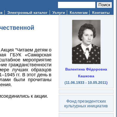
Поиск
Форма поиска
ив
Электронный каталог
Услуги
Коллегам
Контакты
ечественной
 Акция "Читаем детям о
нная ГБУК «Самарская
асштабное мероприятие
ние гражданственности
мере лучших образцов
Валентина Фёдоровна
1945 гг. В этот день в
Кашкова
елами были прочитаны
(11.06.1933 - 10.05.2011
)
дения.
исоединились к акции.
Фонд президентских
культурных инициатив