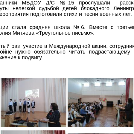
итанники МБДОУ Д/С №15 прослушали расска
уты нелегкой судьбой детей блокадного Ленинг
ероприятия подготовили стихи и песни военных лет.
ции стала средняя школа №6. Вместе с третье
олия Митяева «Треугольное письмо».
тый раз участие в Международной акции, сотрудни
войне нужно обязательно читать подрастающему 
жение к подвигу.