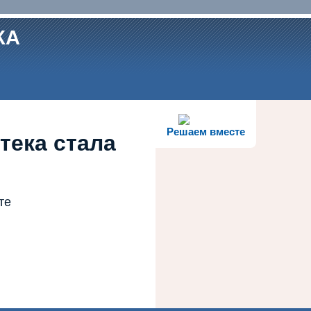
КА
Решаем вместе
тека стала
те