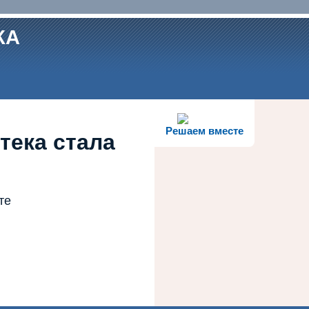
КА
Решаем вместе
тека стала
те