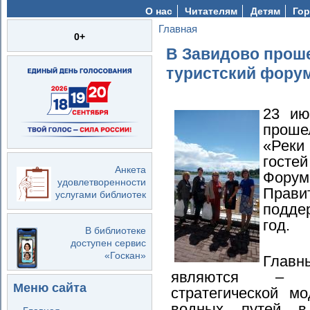
О нас
Читателям
Детям
Гор
Главная
Вы здесь
0+
В Завидово прош
туристский форум
23 ию
прош
«Реки
госте
Анкета
Фор
удовлетворенности
Прави
услугами библиотек
подде
год.
В библиотеке
доступен сервис
«Госкан»
Глав
являются – о
Меню сайта
стратегической м
водных путей в