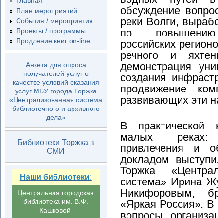
Главная
обсуждение вопро
План мероприятий
реки Волги, выра
События / мероприятия
по повышению к
Проекты / программы
Продление книг on-line
российских регион
речного и яхтен
демонстрация уни
Анкета для опроса
получателей услуг о
создания инфрастр
качестве условий оказания
продвижение ком
услуг МБУ города Торжка
развивающих эти н
«Централизованная система
библиотечного и архивного
дела»
В практической 
малых реках:
Библиотеки Торжка в
привлечения и о
СМИ
докладом выступи
Торжка «Централ
Наши библиотеки:
система» Ирина Ж
Никифоровым, бр
Центральная городская
библиотека им. В.Ф.
«Яркая Россия». В
Кашковой
вопросы организа