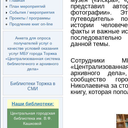
Главная
представил авто
План мероприятий
фотографии».
Эт
События / мероприятия
путеводитель» 
Проекты / программы
истории человеч
Продление книг on-line
факты и важные и
последовательно 
Анкета для опроса
данной темы.
получателей услуг о
качестве условий оказания
услуг МБУ города Торжка
«Централизованная система
Сотрудники 
библиотечного и архивного
«Централизованна
дела»
архивного дела»
сообщество гор
Библиотеки Торжка в
Николаевича за сто
СМИ
книгу, которая поп
Наши библиотеки:
Центральная городская
библиотека им. В.Ф.
Кашковой