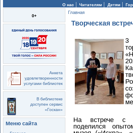
О нас
Читателям
Детям
Гор
Главная
Вы здесь
0+
Творческая встре
3
т
«Н
2
К
Анкета
т
удовлетворенности
Р
услугами библиотек
с
ф
В библиотеке
ме
доступен сервис
«Госкан»
На встрече с п
Меню сайта
поделился опыто
музея («Искра», 