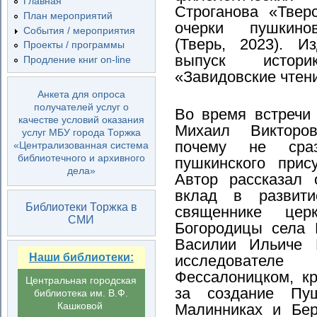
Главная
Строганова «Твер
План мероприятий
очерки пушкинов
События / мероприятия
(Тверь, 2023). 
Проекты / программы
выпуск историк
Продление книг on-line
«Завидовские чтен
Анкета для опроса
получателей услуг о
Во время встречи
качестве условий оказания
Михаил Викторо
услуг МБУ города Торжка
почему не сра
«Централизованная система
библиотечного и архивного
пушкинского прис
дела»
Автор рассказал 
вклад в развити
Библиотеки Торжка в
священнике цер
СМИ
Богородицы села 
Василии Ильиче 
Наши библиотеки:
исследователе
Фессалоницком, к
Центральная городская
за создание Пуш
библиотека им. В.Ф.
Кашковой
Малинниках и Бер