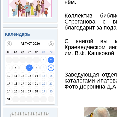
нём.
Коллектив библи
Строганова с в
благодарит за под
Календарь
С книгой вы мо
АВГУСТ 2026
Краеведческом ин
им. В.Ф. Кашковой.
пн
вт
ср
чт
пт
сб
вс
1
2
3
4
5
6
7
8
9
Заведующая отдел
10
11
12
13
14
15
16
каталогами Ипатова
17
18
19
20
21
22
23
Фото Доронина Д.А
24
25
26
27
28
29
30
31