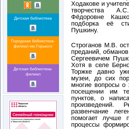
Ходакове и учителе
творчества А.
Фёдоровне Кашк
Детская библиотека
подборка её ст
Пушкину.
Городская библиотека-
Строганов М.В. ос
филиал им.Горького
преданий, обманов
Сергеевичем Пушк
Хотя в селе Берн
Детская библиотека-
Торжке давно уж
филиал
музеи, до сих по
многие вопросы о 
посещении им т
пунктов, о напис
произведений. 
развенчание лег
помогает лучше 
процессы формиро