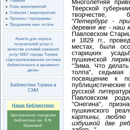
Главная
Многолетняя прив
План мероприятий
Тверской губерни
События / мероприятия
творчестве, б
Проекты / программы
"
Петербург - при
Продление книг on-line
деревня же - наш 
Павловском Стариц
Анкета для опроса
и 1829 гг., пров
получателей услуг о
местах, были ос
качестве условий оказания
старицких усад
услуг МБУ города Торжка
пушкинской лирик
«Централизованная система
"Зима. Что делать
библиотечного и архивного
дела»
толпа", седьмая 
посвящение к по
публицистические 
Библиотеки Торжка в
русской литератур
СМИ
Павловском роди
"Онегина", призн
Наши библиотеки:
пушкинского реа
Центральная городская
картины, люблю 
библиотека им. В.Ф.
избушкой две ряб
Кашковой
забор..."
.