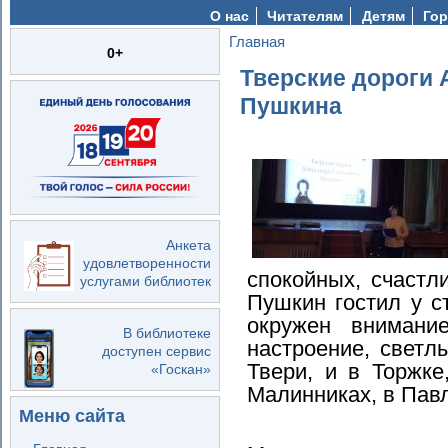
О нас
Читателям
Детям
Гор
Главная
Вы здесь
0+
Тверские дороги 
Пушкина
Анкета
удовлетворенности
спокойных, счастл
услугами библиотек
Пушкин гостил у с
окружен внимани
В библиотеке
настроение, светл
доступен сервис
Твери, и в Торжке
«Госкан»
Малинниках, в Пав
Меню сайта