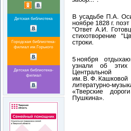
В усадьбе П.А. О
Детская библиотека
ноябре 1828 г. поэт
"Ответ А.И. Готов
стихотворение "Цв
строки.
Городская библиотека-
филиал им.Горького
5 ноября отдыха
узнали об этих
Детская библиотека-
Центральной г
филиал
им. В. Ф. 
литературно‑му
«Тверские дорог
Пушкина».