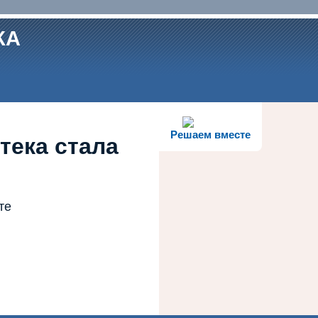
КА
Решаем вместе
тека стала
те