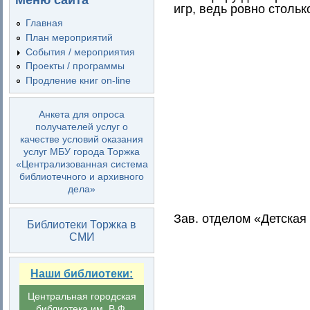
Меню сайта
игр, ведь ровно стольк
Главная
План мероприятий
События / мероприятия
Проекты / программы
Продление книг on-line
Анкета для опроса
получателей услуг о
качестве условий оказания
услуг МБУ города Торжка
«Централизованная система
библиотечного и архивного
дела»
Зав. отделом «Детская
Библиотеки Торжка в
СМИ
Наши библиотеки:
Центральная городская
библиотека им. В.Ф.