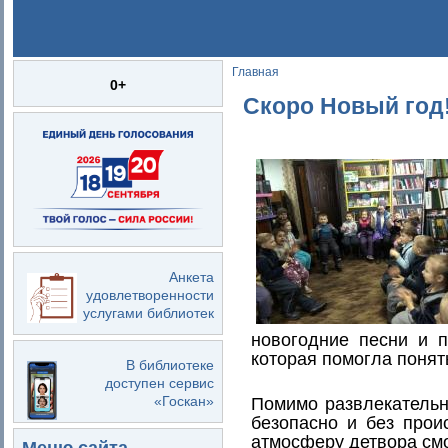
Главная
Вы здесь
0+
Скоро Новый год
Анкета
удовлетворенности
услугами библиотек
новогодние песни и 
которая помогла понят
В библиотеке
доступен сервис
«Госкан»
Помимо развлекательн
безопасно и без прои
атмосферу детвора смож