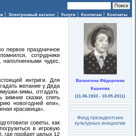
Поиск
Форма поиска
ив
Электронный каталог
Услуги
Коллегам
Контакты
о первое праздничное
помнился, сотрудники
, наполненными чудес,
стоящей интриги. Для
Валентина Фёдоровна
агадать желание у Деда
Кашкова
имушки-зимы, отгадать
(11.06.1933 - 10.05.2011
)
ь зимние сказки, спеть
рию новогодней ели»,
леная красавица».
Фонд президентских
дготовили советы, как
культурных инициатив
погрузиться в игровую
), где пройдет целых 12