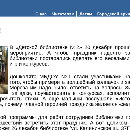
О нас
Читателям
Детям
Городской арх
!
В «Детской библиотеке №2» 20 декабря прошл
мероприятие. А чтобы праздник надолго за
библиотеки постарались сделать его веселыми
игр и конкурсов.
Дошколята МБДОУ №1 стали участниками на
того, чтобы примерить волшебный колпачок и з
Мороза им надо было: ответить на вопросы З
загадки, поучаствовать в конкурсах, вспомнит
прочитать стихи. А еще малыши послушали «Исто
ь, почему главной героиней праздника является «зе
ой программы для ребят сотрудники библиотеки по
сшествий встретить этот праздник. А вот целиком 
ет 26 декабря библиотеке (ул. Калининское ш., 37Г