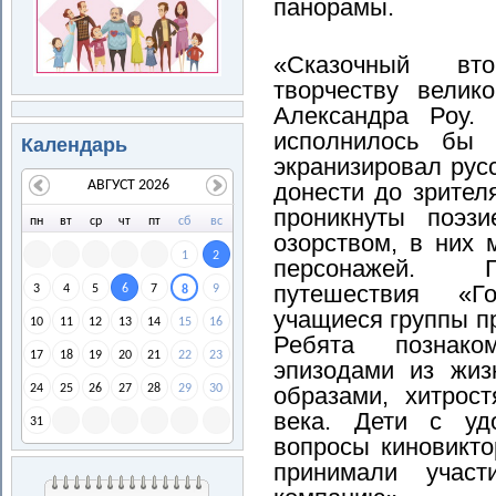
панорамы.
«Сказочный вт
творчеству велик
Александра Роу.
исполнилось
бы 
Календарь
экранизировал рус
АВГУСТ 2026
донести до зрител
проникнуты поэзи
пн
вт
ср
чт
пт
сб
вс
озорством, в них
1
2
персонажей. Г
путешествия «Г
3
4
5
6
7
9
8
учащиеся группы п
10
11
12
13
14
15
16
Ребята познако
17
18
19
20
21
22
23
эпизодами из жиз
образами, хитрос
24
25
26
27
28
29
30
века. Дети с уд
31
вопросы киновикто
принимали учас