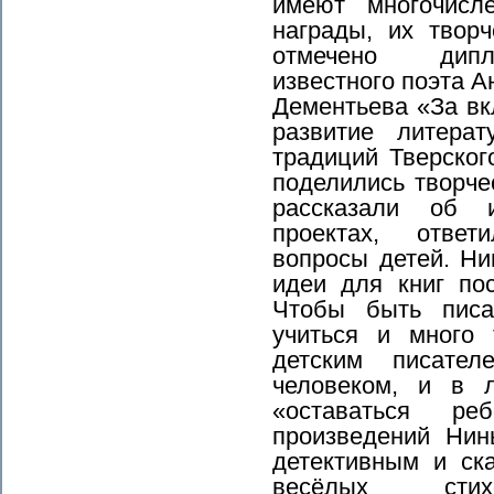
имеют многочисл
награды, их творч
отмечено дипл
известного поэта А
Дементьева «За вк
развитие литерат
традиций Тверског
поделились творче
рассказали об и
проектах, отве
вопросы детей. Ни
идеи для книг по
Чтобы быть писа
учиться и много 
детским писате
человеком, и в 
«оставаться ре
произведений Ни
детективным и ск
весёлых стих