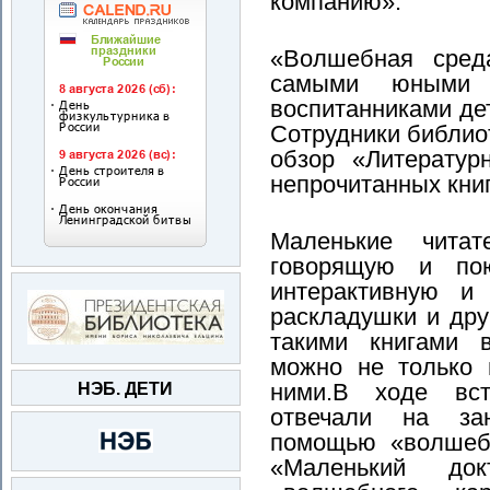
компанию».
«Волшебная сре
самыми юными ч
воспитанниками де
Сотрудники библио
обзор «Литератур
непрочитанных книг
Маленькие читат
говорящую и пою
интерактивную и 
раскладушки и дру
такими книгами 
можно не только 
ними.В ходе вс
НЭБ. ДЕТИ
отвечали на за
помощью «волшебн
«Маленький д