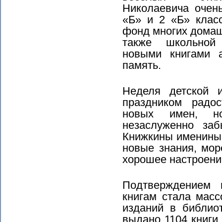
Николаевича очен
«Б» и 2 «Б» кла
фонд многих домаш
также школьной
новыми книгами 
память.
Неделя детской 
праздником радос
новых имен, н
незаслуженно заб
Книжкины именины
новые знания, мо
хорошее настроени
Подтверждением 
книгам стала мас
изданий в библио
выдано 1104 книги