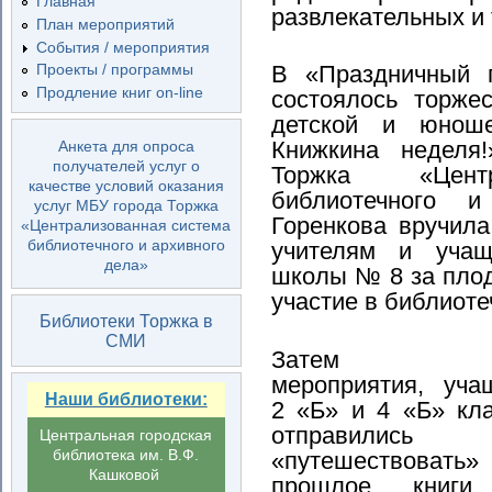
Главная
развлекательных и
План мероприятий
События / мероприятия
В «Праздничный п
Проекты / программы
Продление книг on-line
состоялось торже
детской и юноше
Книжкина неделя
Анкета для опроса
получателей услуг о
Торжка «Центр
качестве условий оказания
библиотечного 
услуг МБУ города Торжка
Горенкова вручил
«Централизованная система
библиотечного и архивного
учителям и учащ
дела»
школы № 8 за плод
участие в библиоте
Библиотеки Торжка в
СМИ
Затем го
мероприятия, уча
Наши библиотеки:
2 «Б» и 4 «Б» кла
отправились
Центральная городская
библиотека им. В.Ф.
«путешествоват
Кашковой
прошлое книги