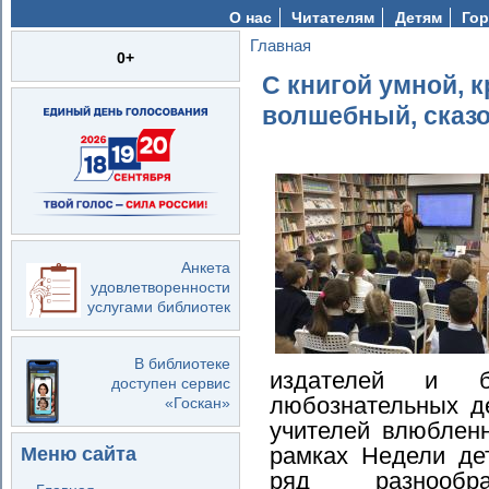
О нас
Читателям
Детям
Гор
Главная
Вы здесь
0+
С книгой умной, к
волшебный, сказ
Анкета
удовлетворенности
услугами библиотек
В библиотеке
издателей и би
доступен сервис
любознательных де
«Госкан»
учителей влюбленн
рамках Недели де
Меню сайта
ряд разнообра