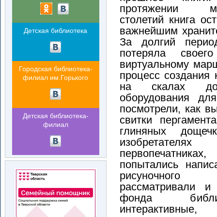
протяжении мн
столетий книга ост
важнейшим хранит
Детская библиотека
За долгий перио
потеряла своег
виртуальному марш
Городская библиотека-
процесс создания 
филиал им.Горького
на скалах до
оборудования для
посмотрели, как в
Детская библиотека-
свитки пергамент
филиал
глиняных дощеч
изобретателя
первопечатниках,
попытались напис
рисуночного
рассматривали и
фонда б
иб
интерактивные,