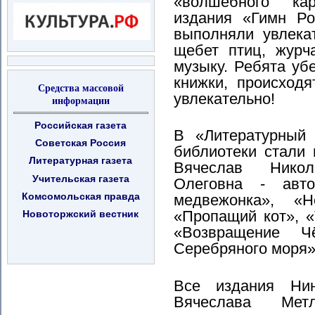
«волшебного кар
издания «Гимн Ро
выполняли увлека
щебет птиц, журч
музыку. Ребята убе
книжки, происходя
Средства массовой
увлекательно!
информации
Российская газета
В «Литературный 
Советская Россия
библиотеки стали
Литературная газета
Вячеслав Нико
Учительская газета
Олеговна - авт
Комсомольская правда
медвежонка», «Н
«Пропащий кот», 
Новоторжский вестник
«Возвращение Ч
Серебряного моря» 
Все издания Ни
Вячеслава Метл