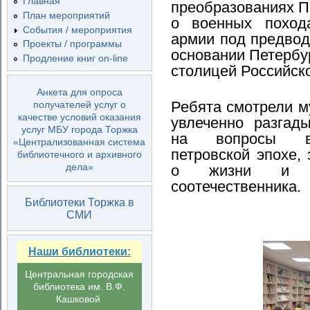
Главная
преобразованиях Пе
План мероприятий
о военных поход
События / мероприятия
армии под предвод
Проекты / программы
основании Петербу
Продление книг on-line
столицей Российск
Анкета для опроса
Ребята смотрели м
получателей услуг о
качестве условий оказания
увлеченно разгад
услуг МБУ города Торжка
на вопросы ви
«Централизованная система
петровской эпохе,
библиотечного и архивного
дела»
о жизни и де
соотечественника.
Библиотеки Торжка в
СМИ
Наши библиотеки:
Центральная городская
библиотека им. В.Ф.
Кашковой