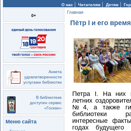
О нас
Читателям
Детям
Гор
Главная
Вы здесь
0+
Пётр I и его время
Анкета
удовлетворенности
услугами библиотек
Петра I. На них 
В библиотеке
летних оздоровит
доступен сервис
№4, а также ги
«Госкан»
библиотеки ра
интересные факт
Меню сайта
годах будущего 