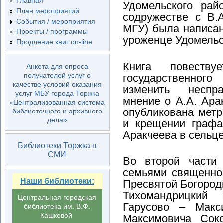
Главная
Удомельского рай
План мероприятий
содружестве с В.
События / мероприятия
МГУ) была написан
Проекты / программы
уроженце Удомельс
Продление книг on-line
Книга повеств
Анкета для опроса
получателей услуг о
государственно
качестве условий оказания
изменить неспр
услуг МБУ города Торжка
мнение о А.А. Ара
«Централизованная система
опубликована метр
библиотечного и архивного
дела»
и крещении графа
Аракчеева в сельце
Библиотеки Торжка в
СМИ
Во второй части 
семьями священно
Наши библиотеки:
Пресвятой Богород
Тихомандрицкий
Центральная городская
Гарусово – Мак
библиотека им. В.Ф.
Кашковой
Максимовича Сок