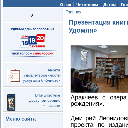
О нас
Читателям
Детям
Гор
Главная
Вы здесь
0+
Презентация книг
Удомля»
Анкета
удовлетворенности
услугами библиотек
В библиотеке
Аракчеев с озера
доступен сервис
рождения».
«Госкан»
Дмитрий Леонидов
Меню сайта
проекта по издан