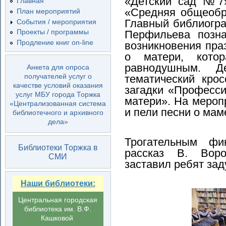
«Детский сад №7
Главная
«Средняя общеобр
План мероприятий
Главный библиогра
События / мероприятия
Проекты / программы
Перфильева позна
Продление книг on-line
возникновения пра
о матери, кото
равнодушным. Д
Анкета для опроса
получателей услуг о
тематический кро
качестве условий оказания
загадки «Професси
услуг МБУ города Торжка
матери». На мероп
«Централизованная система
и пели песни о мам
библиотечного и архивного
дела»
Трогательным фи
Библиотеки Торжка в
рассказ В. Вор
СМИ
заставил ребят за
Наши библиотеки:
Центральная городская
библиотека им. В.Ф.
Кашковой