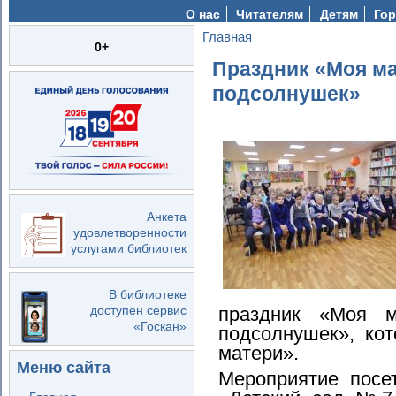
О нас
Читателям
Детям
Гор
Главная
Вы здесь
0+
Праздник «Моя ма
подсолнушек»
Анкета
удовлетворенности
услугами библиотек
В библиотеке
праздник «Моя 
доступен сервис
«Госкан»
подсолнушек», ко
матери».
Меню сайта
Мероприятие посе