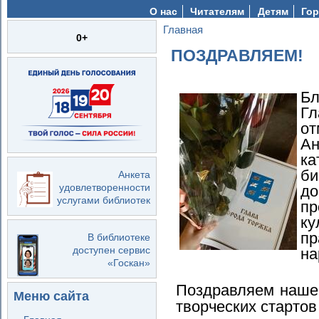
О нас
Читателям
Детям
Гор
Главная
Вы здесь
0+
ПОЗДРАВЛЯЕМ!
Бл
Гл
о
Ан
ка
б
Анкета
удовлетворенности
д
услугами библиотек
п
к
п
В библиотеке
доступен сервис
на
«Госкан»
Поздравляем наше
Меню сайта
творческих стартов