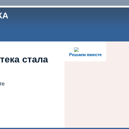
КА
Решаем вместе
тека стала
те