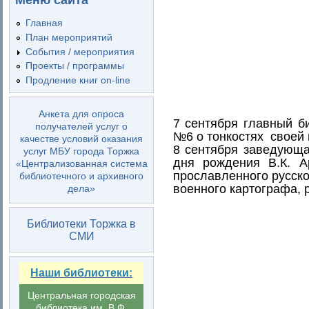
Меню сайта
Главная
План мероприятий
События / мероприятия
Проекты / программы
Продление книг on-line
Анкета для опроса
7 сентября главный 
получателей услуг о
№6 о тонкостях своей
качестве условий оказания
8 сентября заведующа
услуг МБУ города Торжка
дня рождения В.К. 
«Централизованная система
прославленного русско
библиотечного и архивного
военного картографа, 
дела»
Библиотеки Торжка в
СМИ
Наши библиотеки:
Центральная городская
библиотека им. В.Ф.