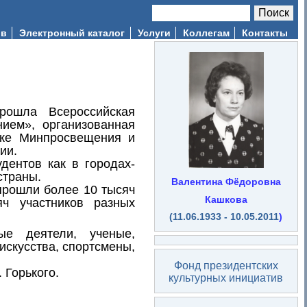
Поиск
Форма поиска
ив
Электронный каталог
Услуги
Коллегам
Контакты
шла Всероссийская
нием», организованная
жке Минпросвещения и
сии.
дентов как в городах-
страны.
Валентина Фёдоровна
 прошли более 10 тысяч
Кашкова
яч участников разных
(11.06.1933 - 10.05.2011
)
ые деятели, ученые,
искусства, спортсмены,
Фонд президентских
 Горького.
культурных инициатив