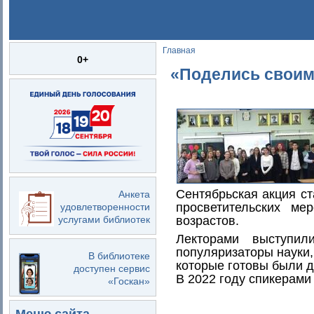
Главная
Вы здесь
0+
«Поделись своим
Сентябрьская акция ст
Анкета
просветительских ме
удовлетворенности
услугами библиотек
возрастов.
Лекторами выступил
популяризаторы науки,
В библиотеке
которые готовы были 
доступен сервис
В 2022 году спикерами 
«Госкан»