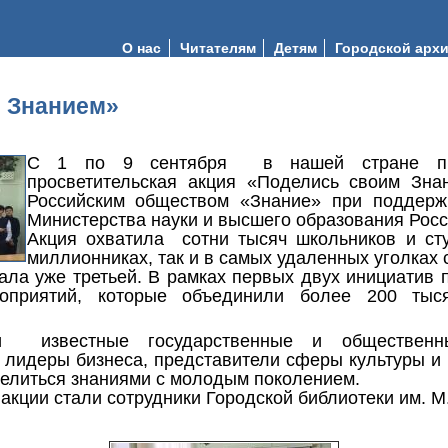
О нас
Читателям
Детям
Городской арх
 Знанием»
С 1 по 9 сентября в нашей стране про
просветительская акция «Поделись своим Зна
Российским обществом «Знание» при поддер
Министерства науки и высшего образования Рос
Акция охватила сотни тысяч школьников и сту
миллионниках, так и в самых удаленных уголках 
ала уже третьей. В рамках первых двух инициатив
роприятий, которые объединили более 200 тыс
и известные государственные и общественн
 лидеры бизнеса, представители сферы культуры и 
делиться знаниями с молодым поколением.
акции стали сотрудники Городской библиотеки им. М.