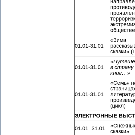
направле
противод
проявле
террориз
экстреми
обществе
«Зима
01.01-31.01
рассказы
сказки» (
«Путеше
01.01-31.01
в страну
книг…»
«Семья н
страница
01.01-31.01
литерату
произвед
(цикл)
ЭЛЕКТРОННЫЕ ВЫСТ
«Снежны
01.01 -31.01
сказки»