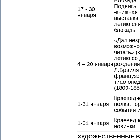
Блокада.
Подвиг»
17 - 30
-книжная
января
выставка 
летию сн
блокады
«Дал нез
возможно
читать» (к
летию со
4 – 20 января
рождения
Л.Брайля
французс
тифлопед
(1809-185
Краеведч
1-31 января
полка: го
события 
Краеведч
1-31 января
новинки
ХУДОЖЕСТВЕННЫЕ В