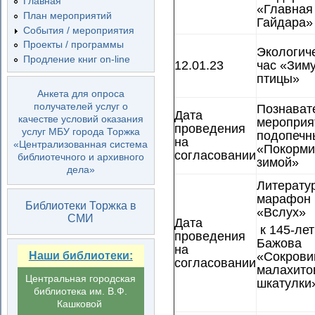
Главная
«Главная
План мероприятий
Гайдара»
События / мероприятия
Проекты / программы
Экологич
Продление книг on-line
12.01.23
час «Зим
птицы»
Анкета для опроса
получателей услуг о
Познават
Дата
качестве условий оказания
мероприя
проведения
услуг МБУ города Торжка
подопечн
на
«Централизованная система
«Покорми
согласовании
библиотечного и архивного
зимой»
дела»
Литерату
марафон
Библиотеки Торжка в
«Вслух»
СМИ
Дата
к 145-лет
проведения
Бажова
на
Наши библиотеки:
«Сокров
согласовании
малахито
Центральная городская
шкатул
библиотека им. В.Ф.
Кашковой