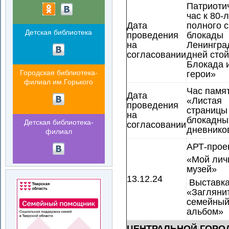
Патриоти
час к 80-
Дата
полного 
Детская библиотека
проведения
блокады
на
Ленингра
согласовании
дней стой
Блокада 
Городская библиотека-
герои
филиал им.Горького
Час памя
Дата
«Листая
проведения
страницы
на
блокадны
Детская библиотека-
согласовании
дневнико
филиал
АРТ-прое
«Мой лич
музей»
13.12.24
Выставк
«Загляни
семейны
альбом»
ЦЕНТРАЛЬНОЙ ГОРОД