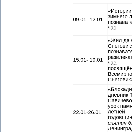
«Истории
зимнего л
09.01- 12.01
познават
час
«Жил да
Снеговик»
познават
развлека
15.01- 19.01
час,
посвящё
Всемирн
Снеговик
«Блокад
дневник 
Савичево
урок пам
лет
ней
22.01-26.01
годовщи
снятия
б
Ленингра