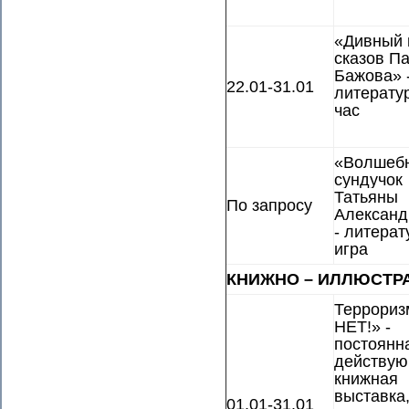
«Дивный 
сказов П
Бажова» 
22.01-31.01
литерату
час
«Волшеб
сундучок
Татьяны
По запросу
Александ
- литерат
игра
КНИЖНО – ИЛЛЮСТР
Террориз
НЕТ!» -
постоянн
действу
книжная
выставка
01.01-31.01