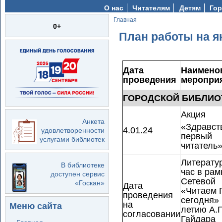
О нас
Читателям
Детям
Гор
Главная
Вы здесь
0+
План работы на ян
Дата
Наимено
проведения
меропри
ГОРОДСКОЙ БИБЛИО
Акция
Анкета
«Здравст
4.01.24
удовлетворенности
первый
услугами библиотек
читатель
Литерату
В библиотеке
час в рам
доступен сервис
Сетевой 
«Госкан»
Дата
«Читаем 
проведения
сегодня» 
на
Меню сайта
летию А.П
согласовании
Гайдара