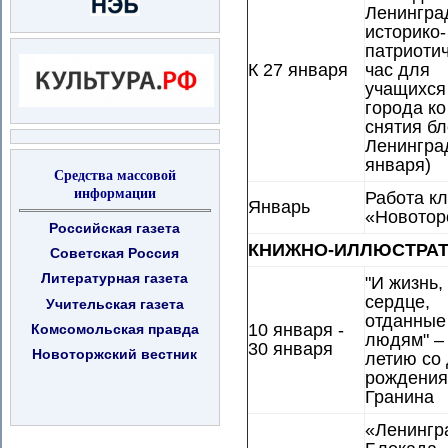
Ленингра
историко-
патриоти
К 27 января
час для
учащихся
города к
снятия б
Ленингра
января)
Средства массовой
информации
Работа к
Январь
«Новотор
Российская газета
КНИЖНО-ИЛЛЮСТРАТ
Советская Россия
Литературная газета
"И жизнь,
сердце,
Учительская газета
отданные
10 января -
Комсомольская правда
людям" – 
30 января
Новоторжский вестник
летию со
рождения
Гранина
«Ленингр