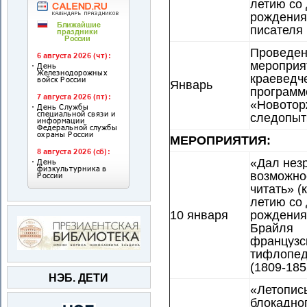
летию со
рождения
писателя
Проведе
мероприя
краеведч
Январь
программ
«Новотор
следопыт
МЕРОПРИЯТИЯ:
«Дал нез
возможно
читать» (к
летию со
10 января
рождения
Брайля
французс
тифлопед
(1809-185
НЭБ. ДЕТИ
«Летопис
блокадно