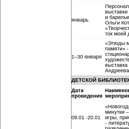
Персонал
выставки
и барель
январь
Ольги Ко
«Творчес
ток моей
«Этюды 
памяти» -
стациона
1–30 января
художест
выставка 
Андреева
ДЕТСКОЙ БИБЛИОТЕ
Дата
Наимено
проведения
меропри
«Новогод
минутки –
09.01 -20.01
игры, при
- литерат
развлече