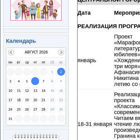
Дата
Меропри
РЕАЛИЗАЦИЯ ПРОГР
Проект
Календарь
«Марафо
литерату
АВГУСТ 2026
юбилеев»
январь
«Хождени
пн
вт
ср
чт
пт
сб
вс
три моря
Афанаси
1
2
Никитина 
3
4
5
7
8
9
6
летию со 
10
11
12
13
14
15
16
Реализац
проекта
17
18
19
20
21
22
23
«Классик
24
25
26
27
28
29
30
современ
Читаем в
31
18-31 января
чтение л
произвед
Гранина к