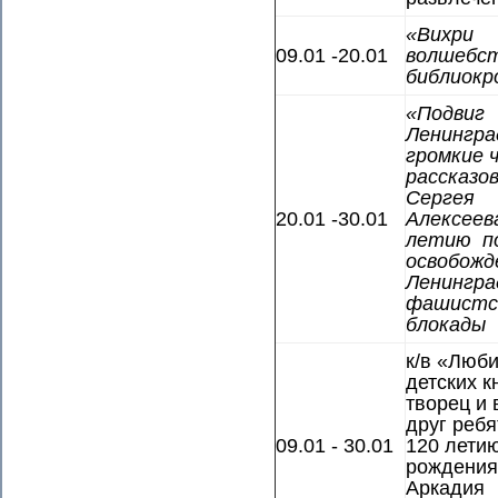
«Вихри
09.01 -20.01
волшебст
библиокр
«Подвиг
Ленингра
громкие 
рассказо
Сергея
20.01 -30.01
Алексеев
летию п
освобожд
Ленингра
фашистс
блокады
к/в «Люб
детских к
творец и
друг ребя
09.01 - 30.01
120 летию
рождения
Аркадия