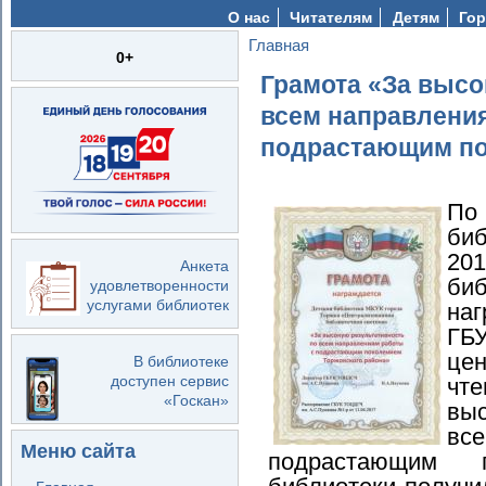
О нас
Читателям
Детям
Гор
Главная
Вы здесь
0+
Грамота «За высо
всем направлени
подрастающим п
По
биб
20
Анкета
би
удовлетворенности
услугами библиотек
наг
ГБ
це
В библиотеке
доступен сервис
чте
«Госкан»
выс
вс
Меню сайта
подрастающим п