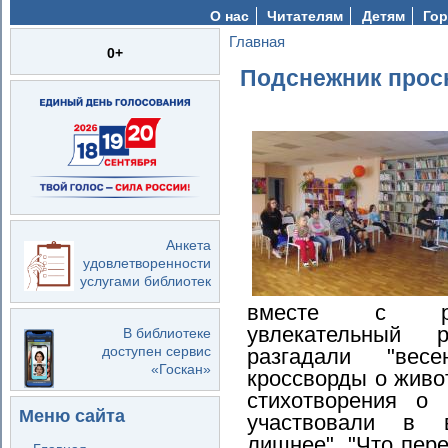
О нас
Читателям
Детям
Гор
Главная
Вы здесь
0+
Подснежник просн
Анкета
удовлетворенности
услугами библиотек
вместе с ро
увлекательный 
В библиотеке
доступен сервис
разгадали "весе
«Госкан»
кроссворды о живо
стихотворения о 
Меню сайта
участвовали в в
лишнее", "Что пер