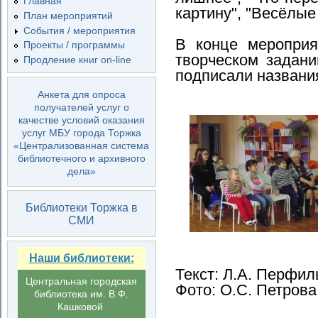
Главная
картину", "Весёлые
План мероприятий
События / мероприятия
В конце мероприя
Проекты / программы
творческом задани
Продление книг on-line
подписали названи
Анкета для опроса
получателей услуг о
качестве условий оказания
услуг МБУ города Торжка
«Централизованная система
библиотечного и архивного
дела»
Библиотеки Торжка в
СМИ
Наши библиотеки:
Текст: Л.А. Перфил
Центральная городская
Фото: О.С. Петрова
библиотека им. В.Ф.
Кашковой