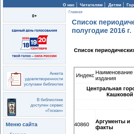
О нас
Читателям
Детям
Гор
Главная
Вы здесь
0+
Список периодиче
полугодие 2016 г.
Список периодических
Наименование
Анкета
Индекс
издания
удовлетворенности
услугами библиотек
Центральная горо
Кашковой 
В библиотеке
доступен сервис
«Госкан»
Аргументы и
40860
Меню сайта
факты