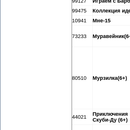
99127
Играем с Барб
99475
Коллекция ид
10941
Мне-15
73233
Муравейник(6
80510
Мурзилка(6+)
Приключения
44021
Скуби-Ду (6+)