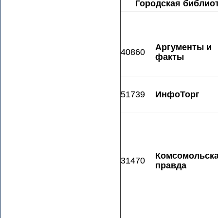
Городская библиот
Аргументы и
40860
факты
51739
ИнфоТорг
Комсомольск
31470
правда