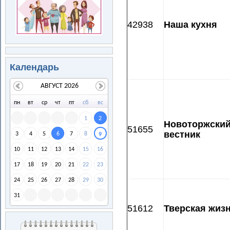
42938
Наша кухня
Календарь
АВГУСТ 2026
пн
вт
ср
чт
пт
сб
вс
1
2
Новоторжски
51655
вестник
3
4
5
6
7
8
9
10
11
12
13
14
15
16
17
18
19
20
21
22
23
24
25
26
27
28
29
30
31
51612
Тверская жиз