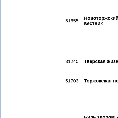
Новоторжски
51655
вестник
31245
Тверская жиз
51703
Торжокская н
Будь здоров! 