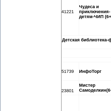
Чудеса и
41221
приключения-
детям-ЧИП (6+
Детская библиотека-ф
51739
ИнфоТорг
Мистер
Самоделкин(6
23801