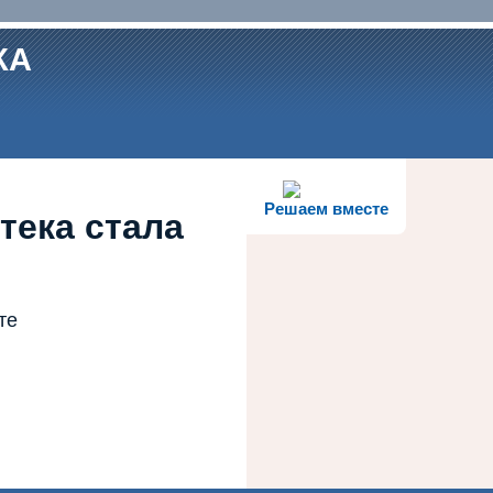
КА
Решаем вместе
тека стала
те