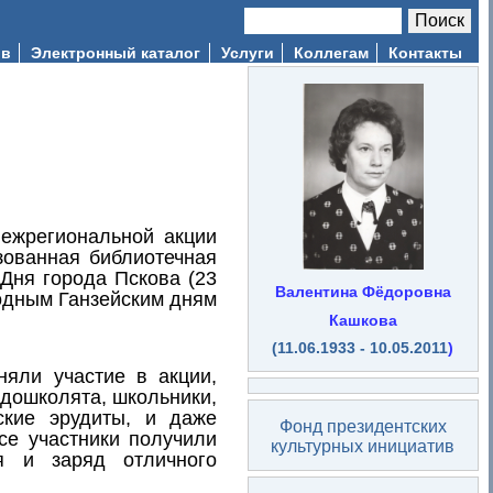
Поиск
Форма поиска
ив
Электронный каталог
Услуги
Коллегам
Контакты
Межрегиональной акции
зованная библиотечная
 Дня города Пскова (23
Валентина Фёдоровна
одным Ганзейским дням
Кашкова
(11.06.1933 - 10.05.2011
)
няли участие в акции,
дошколята, школьники,
кские эрудиты, и даже
Фонд президентских
се участники получили
культурных инициатив
я и заряд отличного