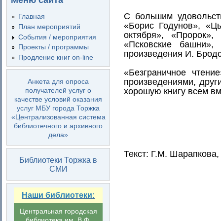
Меню сайта
С большим удовольст
Главная
«Борис Годунов», «Ц
План мероприятий
октября», «Пророк»
События / мероприятия
«Псковские башни»,
Проекты / программы
произведения И. Брод
Продление книг on-line
«Безграничное чтени
произведениями, други
Анкета для опроса
получателей услуг о
хорошую книгу всем вм
качестве условий оказания
услуг МБУ города Торжка
«Централизованная система
библиотечного и архивного
дела»
Текст: Г.М. Шарапкова,
Библиотеки Торжка в
СМИ
Наши библиотеки:
Центральная городская
библиотека им. В.Ф.