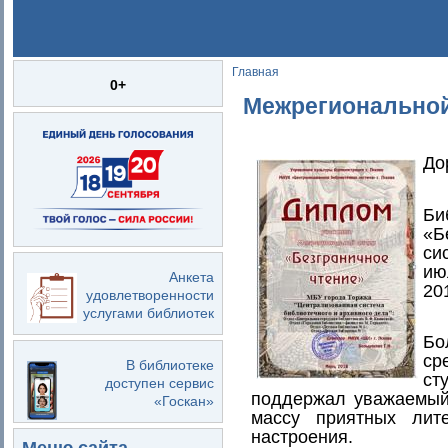
Главная
Вы здесь
0+
Межрегиональной
До
Би
«Б
си
ию
Анкета
20
удовлетворенности
услугами библиотек
Бо
ср
В библиотеке
ст
доступен сервис
поддержал уважаемый 
«Госкан»
массу приятных лит
настроения.