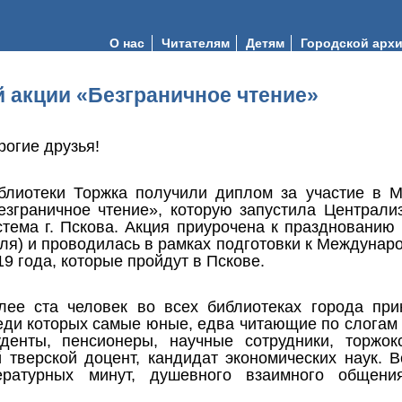
О нас
Читателям
Детям
Городской арх
 акции «Безграничное чтение»
рогие друзья!
блиотеки Торжка получили диплом за участие в 
езграничное чтение», которую запустила Централи
стема г. Пскова. Акция приурочена к празднованию
ля) и проводилась в рамках подготовки к Междунар
19 года, которые пройдут в Пскове.
лее ста человек во всех библиотеках города при
еди которых самые юные, едва читающие по слогам 
уденты, пенсионеры, научные сотрудники, торжо
тверской доцент, кандидат экономических наук. В
ературных минут, душевного взаимного общени