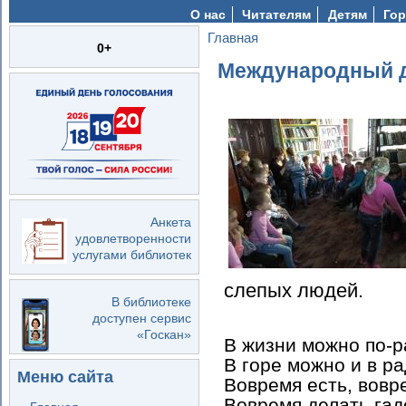
О нас
Читателям
Детям
Гор
Главная
Вы здесь
0+
Международный д
Анкета
удовлетворенности
услугами библиотек
слепых людей.
В библиотеке
доступен сервис
«Госкан»
В жизни можно по-р
В горе можно и в р
Меню сайта
Вовремя есть, вовр
Вовремя делать гад