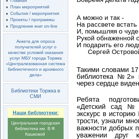
Главная
План мероприятий
События / мероприятия
А можно и так -
Проекты / программы
На рассвете встать
Продление книг on-line
И, помышляя о чуде
Рукой обнаженной 
Анкета для опроса
И подарить его люд
получателей услуг о
Сергей Острово
качестве условий оказания
услуг МБУ города Торжка
«Централизованная система
Такими словами 17
библиотечного и архивного
дела»
библиотека №2» 
через сердце виде
Библиотеки Торжка в
СМИ
Ребята подгото
«Детский сад №
экскурс в историю
Наши библиотеки:
трости, узнали мно
Центральная городская
важности добрых п
библиотека им. В.Ф.
уважении друг 
Кашковой