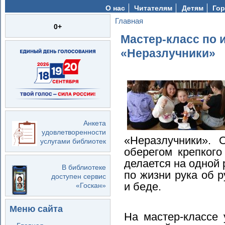
О нас
Читателям
Детям
Гор
Главная
Вы здесь
0+
Мастер-класс по 
«Неразлучники»
Анкета
удовлетворенности
«Неразлучники». 
услугами библиотек
оберегом крепкого
делается на одной 
В библиотеке
по жизни рука об р
доступен сервис
и беде.
«Госкан»
Меню сайта
На мастер-классе 