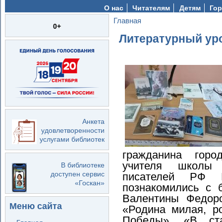
О нас
Читателям
Детям
Гор
Главная
Вы здесь
0+
Литературный ур
Анкета
удовлетворенности
услугами библиотек
гражданина горо
учителя школы
В библиотеке
доступен сервис
писателей РФ В
«Госкан»
познакомились с 
Валентины Федоро
Меню сайта
«Родина милая, ро
Победы», «В ст