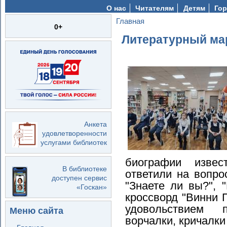
О нас
Читателям
Детям
Гор
Главная
Вы здесь
0+
Литературный мар
Анкета
удовлетворенности
услугами библиотек
биографии извест
В библиотеке
ответили на вопрос
доступен сервис
"Знаете ли вы?", 
«Госкан»
кроссворд "Винни П
удовольствием 
Меню сайта
ворчалки, кричалки