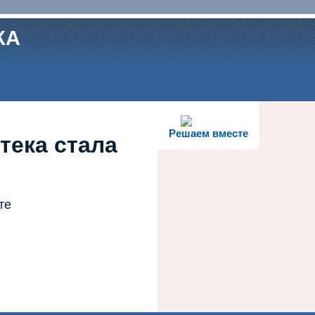
КА
Решаем вместе
тека стала
те