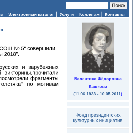
Поиск
Форма поиска
ив
Электронный каталог
Услуги
Коллегам
Контакты
"
У "СОШ № 5" совершили
ы 2018".
русских и зарубежных
й викторины,прочитали
, посмотрели фрагменты
Валентина Фёдоровна
толстяка" по мотивам
Кашкова
(11.06.1933 - 10.05.2011
)
Фонд президентских
культурных инициатив