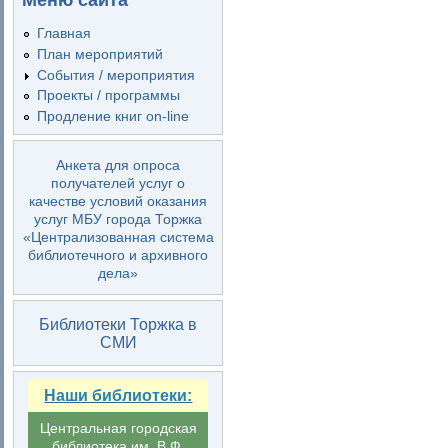
Меню сайта
Главная
План мероприятий
События / мероприятия
Проекты / программы
Продление книг on-line
Анкета для опроса
получателей услуг о
качестве условий оказания
услуг МБУ города Торжка
«Централизованная система
библиотечного и архивного
дела»
Библиотеки Торжка в
СМИ
Наши библиотеки:
Центральная городская
библиотека им. В.Ф.