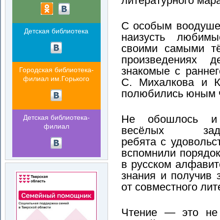
литературного ма
С особым воодуше
Детская библиотека
наизусть любимы
своими самыми т
произведениях д
знакомые с раннег
Городская библиотека-
филиал им.Горького
С. Михалкова и К
полюбились юным 
Не обошлось и
Детская библиотека-
филиал
весёлых зада
ребята с удовольс
вспомнили порядок
в русском алфавит
знания и получив 
от совместного лит
Чтение — это не 