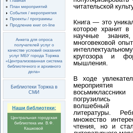
Главная
читательской культ
План мероприятий
События / мероприятия
Проекты / программы
Книга — это уника
Продление книг on-line
которое хранит в
научные знания
Анкета для опроса
многовековой опыт
получателей услуг о
интеллектуально
качестве условий оказания
кругозора и фор
услуг МБУ города Торжка
«Централизованная система
мышления.
библиотечного и архивного
дела»
В ходе увлекател
мероприятия
Библиотеки Торжка в
восьмиклассники
СМИ
погрузилис
волшебный 
Наши библиотеки:
литературы. Ре
Центральная городская
множество интере
библиотека им. В.Ф.
чтения, но и ста
Кашковой