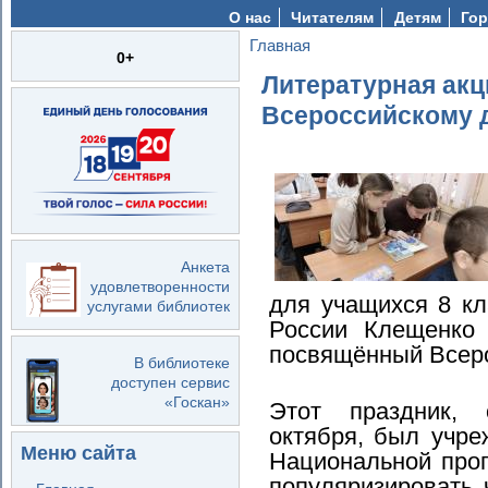
О нас
Читателям
Детям
Гор
Главная
Вы здесь
0+
Литературная акц
Всероссийскому 
Анкета
удовлетворенности
для учащихся 8 к
услугами библиотек
России Клещенко 
посвящённый Всеро
В библиотеке
доступен сервис
«Госкан»
Этот праздник,
октября,
был учре
Меню сайта
Национальной про
популяризировать 