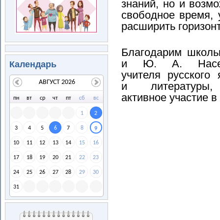
знаний, но и возм
свободное время, 
расширить горизон
Благодарим школь
и Ю. А. Насек
Календарь
учителя русского 
АВГУСТ 2026
и литературы
активное участие в
пн
вт
ср
чт
пт
сб
вс
1
2
3
4
5
6
7
8
9
10
11
12
13
14
15
16
17
18
19
20
21
22
23
24
25
26
27
28
29
30
31