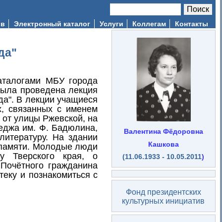
Поиск
Форма поиска
ив
Электронный каталог
Услуги
Коллегам
Контакты
да"
аталогами МБУ города
была проведена лекция
да". В лекции учащиеся
, связанных с именем
от улицы Ржевской, на
еджа им. Ф. Бадюлина,
Валентина Фёдоровна
литературу. На здании
Кашкова
 памяти. Молодые люди
у Тверского края, о
(11.06.1933 - 10.05.2011
)
 Почётного гражданина
теку и познакомиться с
Фонд президентских
культурных инициатив