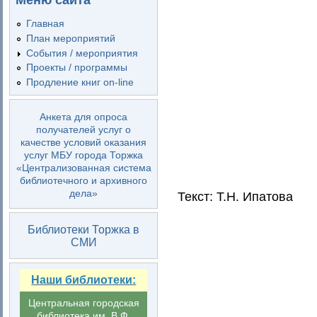
Меню сайта
Главная
План мероприятий
События / мероприятия
Проекты / программы
Продление книг on-line
Анкета для опроса
получателей услуг о
качестве условий оказания
услуг МБУ города Торжка
«Централизованная система
библиотечного и архивного
дела»
Текст: Т.Н. Ипатова
Библиотеки Торжка в
СМИ
Наши библиотеки:
Центральная городская
библиотека им. В.Ф.