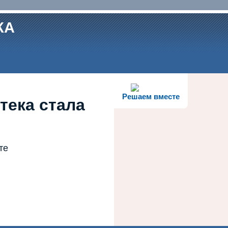
КА
Решаем вместе
тека стала
те