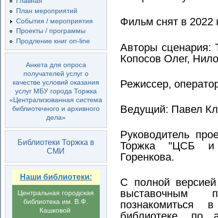
Главная
План мероприятий
Фильм снят в 2022 
События / мероприятия
Проекты / программы
Продление книг on-line
Авторы сценария: Т
Копосов Олег, Нил
Анкета для опроса
получателей услуг о
Режиссер, оператор
качестве условий оказания
услуг МБУ города Торжка
«Централизованная система
Ведущий: Павел Кл
библиотечного и архивного
дела»
Руководитель про
Библиотеки Торжка в
Торжка "ЦСБ и 
СМИ
Горенкова.
Наши библиотеки:
С полной версией
выставочным 
Центральная городская
библиотека им. В.Ф.
познакомиться в
Кашковой
библиотеке, по а