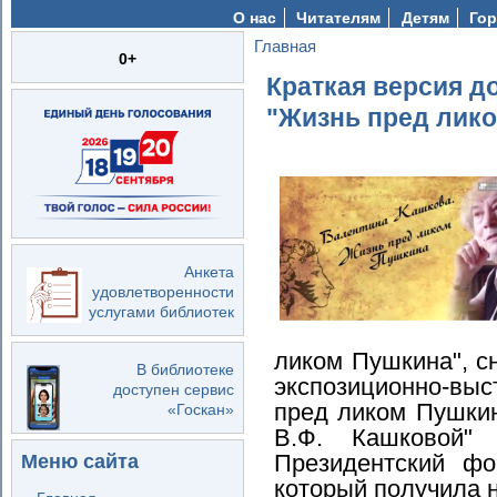
О нас
Читателям
Детям
Гор
Главная
Вы здесь
0+
Краткая версия 
"Жизнь пред лик
Анкета
удовлетворенности
услугами библиотек
ликом Пушкина", с
В библиотеке
экспозиционно-вы
доступен сервис
пред ликом Пушки
«Госкан»
В.Ф. Кашковой"
Президентский фо
Меню сайта
который получила 