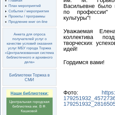
им. М. Горько
Главная
Васильевне
было 
План мероприятий
по профессии" 
События / мероприятия
Проекты / программы
культуры"!
Продление книг on-line
Уважаемая Елен
Анкета для опроса
коллектива поз
получателей услуг о
творческих успехо
качестве условий оказания
идей!
услуг МБУ города Торжка
«Централизованная система
библиотечного и архивного
Гордимся вами!
дела»
Библиотеки Торжка в
СМИ
Фото:
https
Наши библиотеки:
179251932_457273
Центральная городская
179251932_281650
библиотека им. В.Ф.
Кашковой