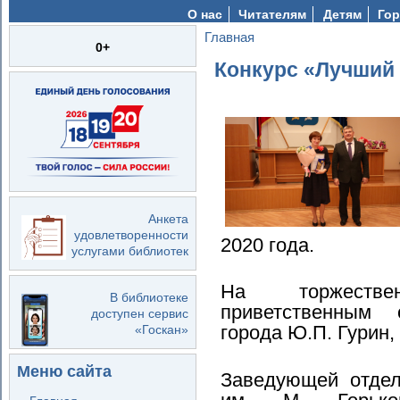
О нас
Читателям
Детям
Гор
Главная
Вы здесь
0+
Конкурс «Лучший
Анкета
удовлетворенности
2020 года.
услугами библиотек
На торжеств
В библиотеке
приветственным
доступен сервис
города Ю.П. Гурин,
«Госкан»
Меню сайта
Заведующей отдел