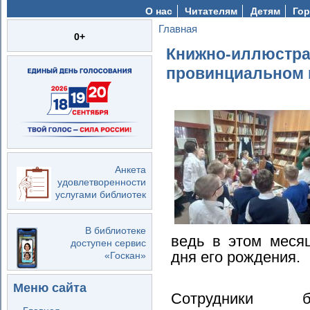
О нас
Читателям
Детям
Гор
Главная
Вы здесь
0+
Книжно‑иллюстра
провинциальном 
Анкета
удовлетворенности
услугами библиотек
В библиотеке
ведь в этом меся
доступен сервис
дня его рождения.
«Госкан»
Меню сайта
Сотрудники б