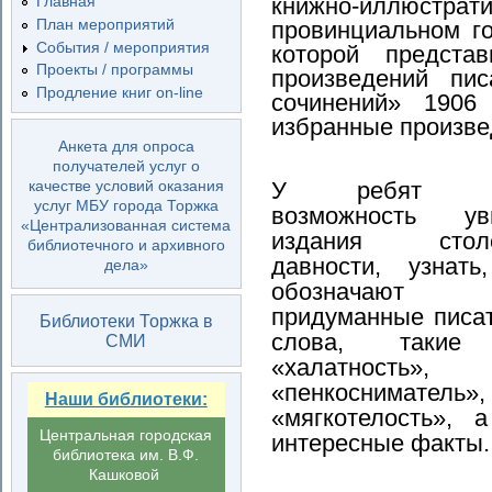
книжно‑иллюст
Главная
План мероприятий
провинциальном г
События / мероприятия
которой предста
Проекты / программы
произведений пис
Продление книг on-line
сочинений» 1906
избранные произве
Анкета для опроса
получателей услуг о
У ребят б
качестве условий оказания
услуг МБУ города Торжка
возможность ув
«Централизованная система
издания столе
библиотечного и архивного
давности, узнать
дела»
обозначают
придуманные писа
Библиотеки Торжка в
слова, такие
СМИ
«халатность»,
«пенкоснимател
Наши библиотеки:
«мягкотелость», 
Центральная городская
интересные факты.
библиотека им. В.Ф.
Кашковой