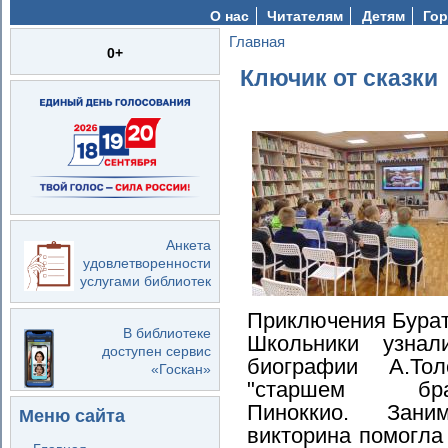
О нас
Читателям
Детям
Гор
Главная
Вы здесь
0+
Ключик от сказки
Анкета
удовлетворенности
услугами библиотек
Приключения Бурат
В библиотеке
Школьники узна
доступен сервис
биографии А.То
«Госкан»
"старшем б
Пиноккио. Заним
Меню сайта
викторина помогла