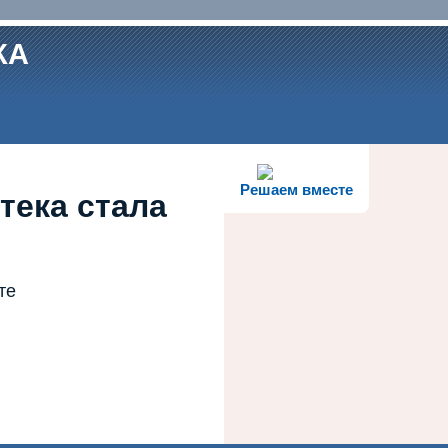
КА
Решаем вместе
тека стала
те