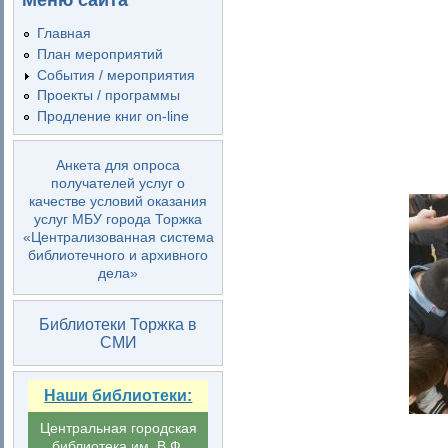
Меню сайта
Главная
План мероприятий
События / мероприятия
Проекты / программы
Продление книг on-line
Анкета для опроса
получателей услуг о
качестве условий оказания
услуг МБУ города Торжка
«Централизованная система
библиотечного и архивного
дела»
Библиотеки Торжка в
СМИ
Наши библиотеки:
Центральная городская
библиотека им. В.Ф.