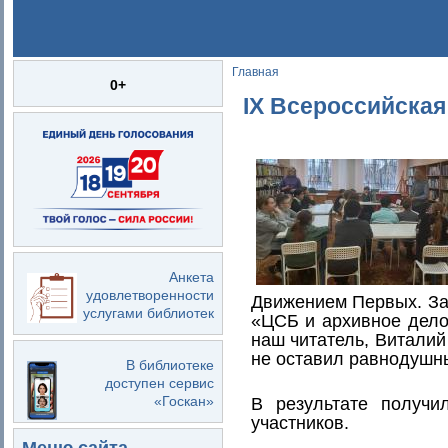
Главная
Вы здесь
0+
IX Всероссийская
Анкета
удовлетворенности
Движением Первых. За
услугами библиотек
«ЦСБ и архивное дело
наш читатель, Виталий
не оставил равнодушн
В библиотеке
доступен сервис
«Госкан»
В результате получи
участников.