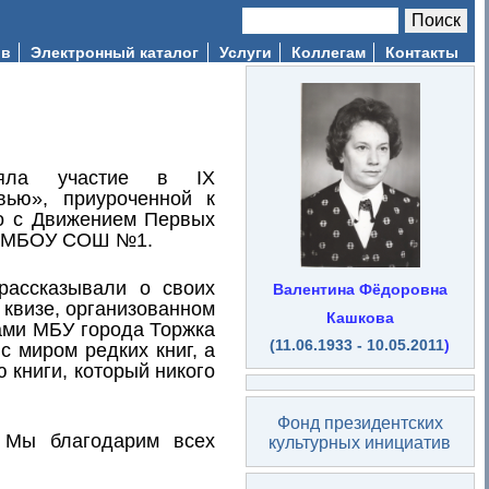
Поиск
Форма поиска
ив
Электронный каталог
Услуги
Коллегам
Контакты
иняла участие в IX
вью», приуроченной к
о с Движением Первых
са МБОУ СОШ №1.
рассказывали о своих
Валентина Фёдоровна
 квизе, организованном
Кашкова
ами МБУ города Торжка
(11.06.1933 - 10.05.2011
)
 миром редких книг, а
 книги, который никого
Фонд президентских
. Мы благодарим всех
культурных инициатив