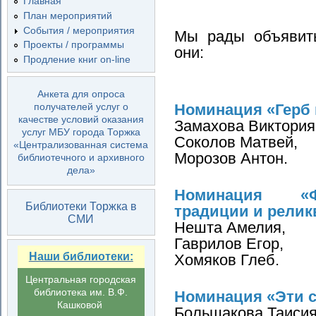
Главная
План мероприятий
События / мероприятия
Мы рады объявить
Проекты / программы
они:
Продление книг on-line
Анкета для опроса
Номинация «Герб 
получателей услуг о
качестве условий оказания
Замахова Виктория
услуг МБУ города Торжка
Соколов Матвей,
«Централизованная система
Морозов Антон.
библиотечного и архивного
дела»
Номинация «Ф
Библиотеки Торжка в
традиции и релик
СМИ
Нешта Амелия,
Гаврилов Егор,
Наши библиотеки:
Хомяков Глеб.
Центральная городская
библиотека им. В.Ф.
Номинация «Эти с
Кашковой
Большакова Таисия