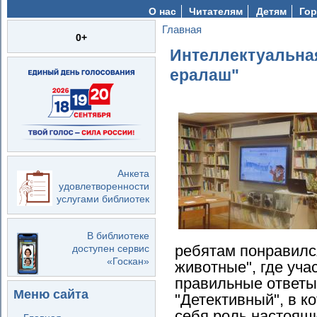
О нас
Читателям
Детям
Гор
Главная
Вы здесь
0+
Интеллектуальна
ералаш"
Анкета
удовлетворенности
услугами библиотек
В библиотеке
ребятам понравилс
доступен сервис
«Госкан»
животные", где уча
правильные ответы 
Меню сайта
"Детективный", в к
себя роль настоящи