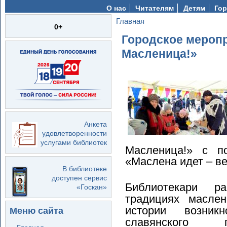
О нас
Читателям
Детям
Гор
Главная
Вы здесь
0+
Городское меропр
Масленица!»
Анкета
удовлетворенности
услугами библиотек
Масленица!» с по
«Маслена идет – ве
В библиотеке
доступен сервис
Библиотекари р
«Госкан»
традициях маслен
истории возник
Меню сайта
славянского п