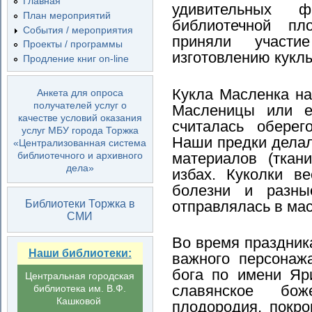
Главная
удивительных 
План мероприятий
библиотечной пл
События / мероприятия
приняли участи
Проекты / программы
изготовлению кукл
Продление книг on-line
Кукла Масленка на
Анкета для опроса
получателей услуг о
Масленицы или е
качестве условий оказания
считалась оберег
услуг МБУ города Торжка
Наши предки делал
«Централизованная система
материалов (ткан
библиотечного и архивного
дела»
избах. Куколки в
болезни и разны
отправлялась в ма
Библиотеки Торжка в
СМИ
Во время праздник
Наши библиотеки:
важного персонаж
бога по имени Яр
Центральная городская
славянское бо
библиотека им. В.Ф.
Кашковой
плодородия, покр