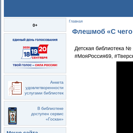
Главная
Вы здесь
0+
Флешмоб «С чего
Детская библиотека №
#МояРоссия69, #Тверс
Анкета
удовлетворенности
услугами библиотек
В библиотеке
доступен сервис
«Госкан»