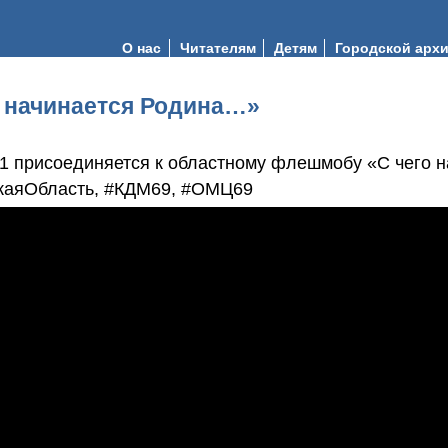
О нас
Читателям
Детям
Городской арх
 начинается Родина…»
 1 присоединяется к областному флешмобу «С чего 
каяОбласть, #КДМ69, #ОМЦ69