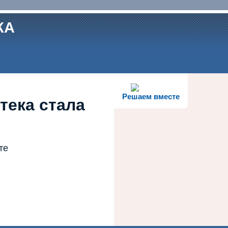
КА
Решаем вместе
тека стала
те