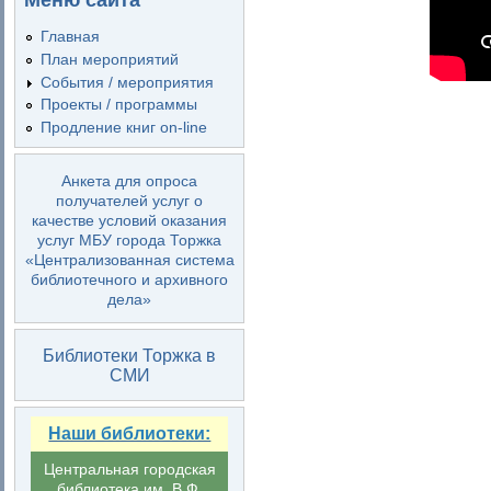
Меню сайта
Главная
План мероприятий
События / мероприятия
Проекты / программы
Продление книг on-line
Анкета для опроса
получателей услуг о
качестве условий оказания
услуг МБУ города Торжка
«Централизованная система
библиотечного и архивного
дела»
Библиотеки Торжка в
СМИ
Наши библиотеки:
Центральная городская
библиотека им. В.Ф.