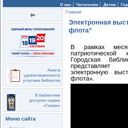
О нас
Читателям
Детям
Гор
Главная
Вы здесь
0+
Электронная выст
флота"
В рамках меся
патриотической
Городская библ
представляет
Анкета
электронную выс
удовлетворенности
флота».
услугами библиотек
В библиотеке
доступен сервис
«Госкан»
Меню сайта