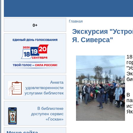
Главная
Вы здесь
0+
Экскурсия "Устр
Я. Сиверса"
18
го
"У
Эк
би
Анкета
удовлетворенности
услугами библиотек
В 
па
ис
В библиотеке
Як
доступен сервис
«Госкан»