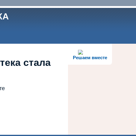
КА
Решаем вместе
тека стала
те