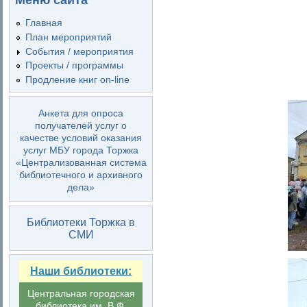
Меню сайта
Главная
План мероприятий
События / мероприятия
Проекты / программы
Продление книг on-line
Анкета для опроса
получателей услуг о
качестве условий оказания
услуг МБУ города Торжка
«Централизованная система
библиотечного и архивного
дела»
Библиотеки Торжка в
СМИ
Наши библиотеки:
Центральная городская
библиотека им. В.Ф.