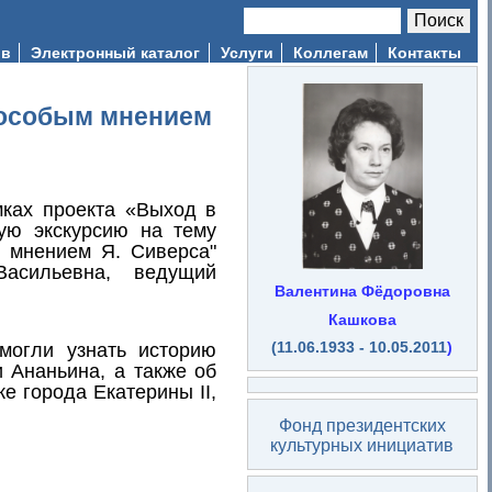
Поиск
Форма поиска
ив
Электронный каталог
Услуги
Коллегам
Контакты
с особым мнением
мках проекта «Выход в
ую экскурсию на тему
м мнением Я. Сиверса"
Васильевна, ведущий
Валентина Фёдоровна
Кашкова
(11.06.1933 - 10.05.2011
)
могли узнать историю
 Ананьина, а также об
е города Екатерины II,
Фонд президентских
культурных инициатив