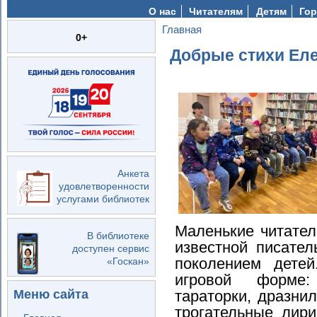
О нас
Читателям
Детям
Гор
Главная
Вы здесь
0+
Добрые стихи Ел
Анкета
удовлетворенности
услугами библиотек
Маленькие читател
В библиотеке
известной писате
доступен сервис
поколением дете
«Госкан»
игровой форме:
тараторки, дразнил
Меню сайта
трогательные лири