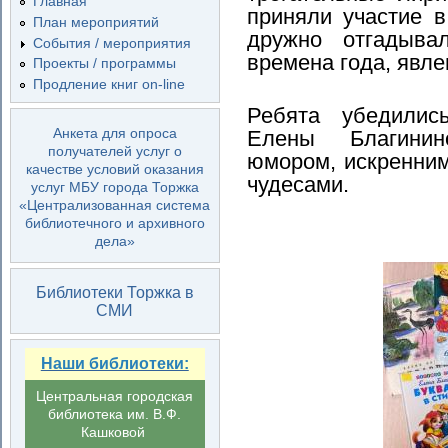
Главная
приняли участие в
План мероприятий
дружно отгадыва
События / мероприятия
времена года, явл
Проекты / программы
Продление книг on-line
Ребята убедилис
Анкета для опроса
Елены Благини
получателей услуг о
юмором, искренни
качестве условий оказания
чудесами.
услуг МБУ города Торжка
«Централизованная система
библиотечного и архивного
дела»
Библиотеки Торжка в
СМИ
Наши библиотеки:
Центральная городская
библиотека им. В.Ф.
Кашковой