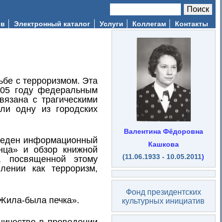
Поиск
Форма поиска
ив
Электронный каталог
Услуги
Коллегам
Контакты
ьбе с терроризмом. Эта
005 году федеральным
вязана с трагическими
ли одну из городских
Валентина Фёдоровна
веден информационный
Кашкова
нца» и обзор книжной
(11.06.1933 - 10.05.2011
)
, посвященной этому
ении как терроризм,
Фонд президентских
«Жила-была печка».
культурных инициатив
ничество в проведении