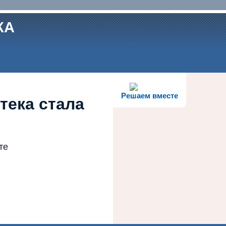
КА
Решаем вместе
тека стала
те