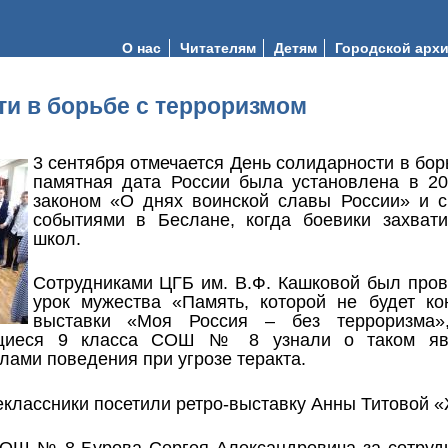
О нас
Читателям
Детям
Городской арх
ти в борьбе с терроризмом
3 сентября отмечается День солидарности в бор
памятная дата России была установлена в 2
законом «О днях воинской славы России» и с
событиями в Беслане, когда боевики захвати
школ.
Сотрудниками ЦГБ им. В.Ф. Кашковой был про
урок мужества «Память, которой не будет ко
выставки «Моя Россия – без терроризма»
щиеся 9 класса СОШ № 8 узнали о таком явл
лами поведения при угрозе теракта.
еклассники посетили ретро-выставку Анны Титовой 
ОШ № 8 Бурова Сергея Александровича за сотруд