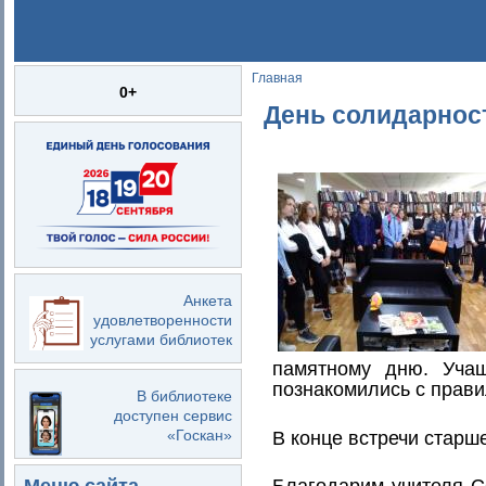
Главная
Вы здесь
0+
День солидарнос
Анкета
удовлетворенности
услугами библиотек
памятному дню. Уча
познакомились с прави
В библиотеке
доступен сервис
«Госкан»
В конце встречи старш
Благодарим учителя С