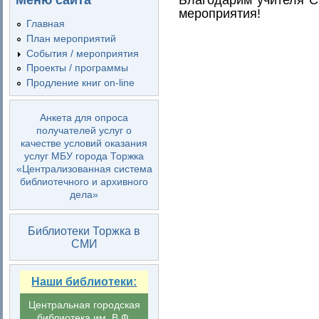
Меню сайта
мероприятия!
Главная
План мероприятий
События / мероприятия
Проекты / программы
Продление книг on-line
Анкета для опроса
получателей услуг о
качестве условий оказания
услуг МБУ города Торжка
«Централизованная система
библиотечного и архивного
дела»
Библиотеки Торжка в
СМИ
Наши библиотеки:
Центральная городская
библиотека им. В.Ф.