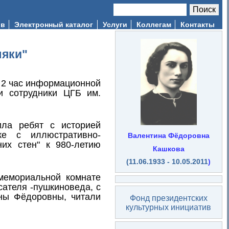
Поиск
Форма поиска
ив
Электронный каталог
Услуги
Коллегам
Контакты
ляки"
 2 час информационной
и сотрудники ЦГБ им.
ила ребят с историей
же с иллюстративно-
Валентина Фёдоровна
их стен" к 980-летию
Кашкова
(11.06.1933 - 10.05.2011
)
мемориальной комнате
ателя -пушкиноведа, с
ны Фёдоровны, читали
Фонд президентских
культурных инициатив