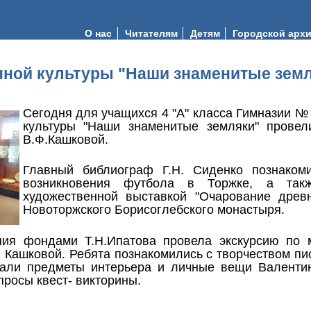
О нас
Читателям
Детям
Городской арх
ной культуры "Наши знаменитые зем
Сегодня для учащихся 4 "А" класса Гимназии №
культуры "Наши знаменитые земляки" провел
В.Ф.Кашковой.
Главный библиограф Г.Н. Сиденко познаком
возникновения футбола в Торжке, а так
художественной выставкой "Очарование древн
Новоторжского Борисоглебского монастыря.
ия фондами Т.Н.Ипатова провела экскурсию по 
Кашковой. Ребята познакомились с творчеством пис
вали предметы интерьера и личные вещи Валенти
просы квест- викторины.