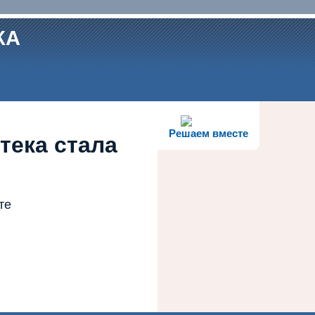
КА
Решаем вместе
тека стала
те