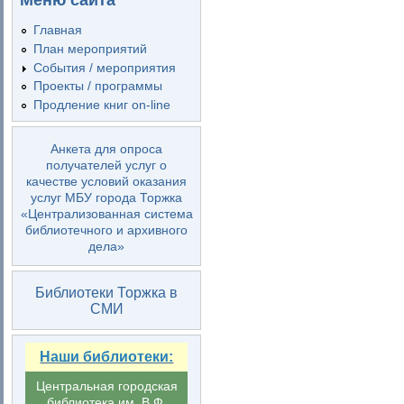
Меню сайта
Главная
План мероприятий
События / мероприятия
Проекты / программы
Продление книг on-line
Анкета для опроса
получателей услуг о
качестве условий оказания
услуг МБУ города Торжка
«Централизованная система
библиотечного и архивного
дела»
Библиотеки Торжка в
СМИ
Наши библиотеки:
Центральная городская
библиотека им. В.Ф.