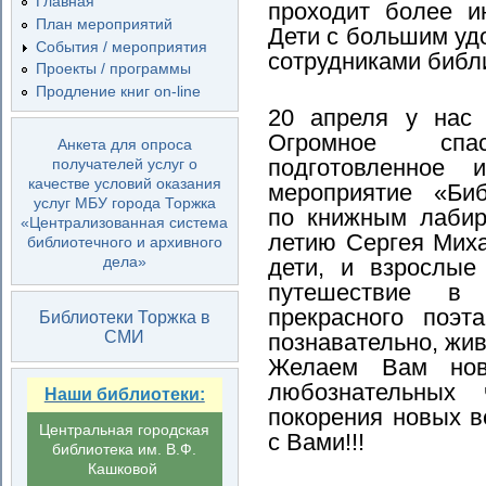
Главная
проходит более и
План мероприятий
Дети с большим уд
События / мероприятия
сотрудниками библ
Проекты / программы
Продление книг on-line
20 апреля у нас 
Огромное сп
Анкета для опроса
подготовленное 
получателей услуг о
качестве условий оказания
мероприятие «Биб
услуг МБУ города Торжка
по книжным лабир
«Централизованная система
летию Сергея Миха
библиотечного и архивного
дела»
дети, и взрослые
путешествие в 
прекрасного поэт
Библиотеки Торжка в
СМИ
познавательно, жив
Желаем Вам новы
любознательных ч
Наши библиотеки:
покорения новых 
Центральная городская
с Вами!!!
библиотека им. В.Ф.
Кашковой