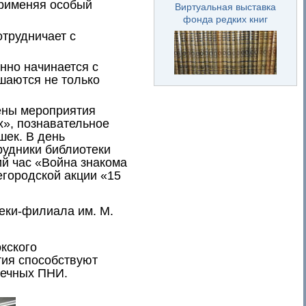
применяя особый
Виртуальная выставка
фонда редких книг
отрудничает с
нно начинается с
шаются не только
ены мероприятия
х», познавательное
шек. В день
рудники библиотеки
й час «Война знакома
егородской акции «15
теки-филиала им. М.
кского
тия способствуют
печных ПНИ.