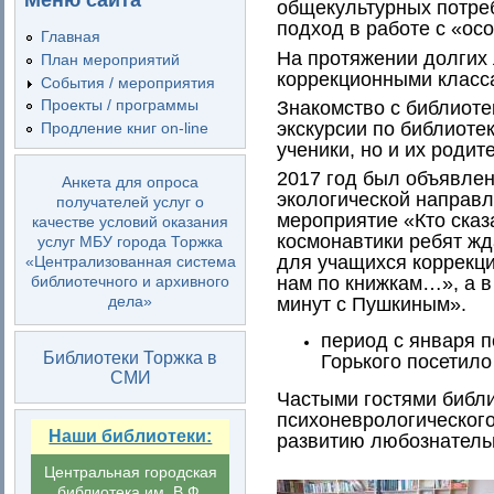
Меню сайта
общекультурных потреб
подход в работе с «ос
Главная
На протяжении долгих 
План мероприятий
коррекционными клас
События / мероприятия
Проекты / программы
Знакомство с библиоте
экскурсии по библиоте
Продление книг on-line
ученики, но и их родит
2017 год был объявлен
Анкета для опроса
экологической направл
получателей услуг о
мероприятие «Кто сказ
качестве условий оказания
космонавтики ребят жд
услуг МБУ города Торжка
для учащихся коррекци
«Централизованная система
нам по книжкам…», а в
библиотечного и архивного
дела»
минут с Пушкиным».
период с января п
Библиотеки Торжка в
Горького посетило
СМИ
Частыми гостями библи
психоневрологическог
Наши библиотеки:
развитию любознатель
Центральная городская
библиотека им. В.Ф.