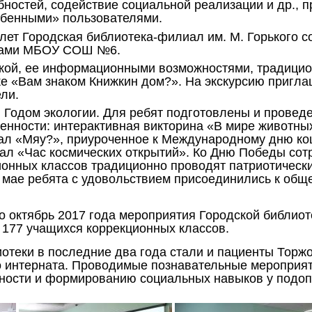
ностей, содействие социальной реализации и др., 
обенными» пользователями.
лет Городская библиотека-филиал им. М. Горького с
сами МБОУ СОШ №6.
кой, ее информационными возможностями, традицио
ке «Вам знаком Книжкин дом?». На экскурсию пригла
ели.
 Годом экологии. Для ребят подготовлены и провед
енности: интерактивная викторина «В мире животны
ал «Мяу?», приуроченное к Международному дню ко
ал «Час космических открытий». Ко Дню Победы сот
онных классов традиционно проводят патриотически
 мае ребята с удовольствием присоединились к общ
о октябрь 2017 года мероприятия Городской библио
 177 учащихся коррекционных классов.
отеки в последние два года стали и пациенты Торжо
о интерната. Проводимые познавательные мероприя
ности и формированию социальных навыков у подо