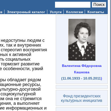
Поиск
Форма поиска
ив
Электронный каталог
Услуги
Коллегам
Контакты
 недоступны людям с
х, так и внутренних
 стереотип восприятия
ных к активной
сть социальных
 тормозит развитие
Валентина Фёдоровна
 особенности, узкий
Кашкова
(11.06.1933 - 10.05.2011
)
уры обладает рядом
ационные ресурсы,
ультурно-досуговой
 социокультурной
Фонд президентских
м она не стремится
культурных инициатив
ения, а выполняет
ние информационных и