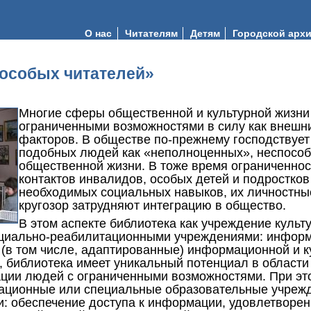
О нас
Читателям
Детям
Городской арх
«особых читателей»
Многие сферы общественной и культурной жизни
ограниченными возможностями в силу как внешни
факторов. В обществе по-прежнему господствует
подобных людей как «неполноценных», неспособ
общественной жизни. В тоже время ограниченно
контактов инвалидов, особых детей и подростков
необходимых социальных навыков, их личностные
кругозор затрудняют интеграцию в общество.
В этом аспекте библиотека как учреждение культ
циально-реабилитационными учреждениями: информ
(в том числе, адаптированные) информационной и к
, библиотека имеет уникальный потенциал в области
ции людей с ограниченными возможностями. При это
ационные или специальные образовательные учрежд
и: обеспечение доступа к информации, удовлетворе