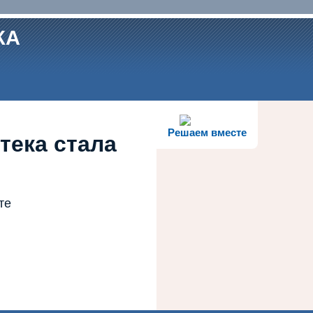
КА
Решаем вместе
тека стала
те