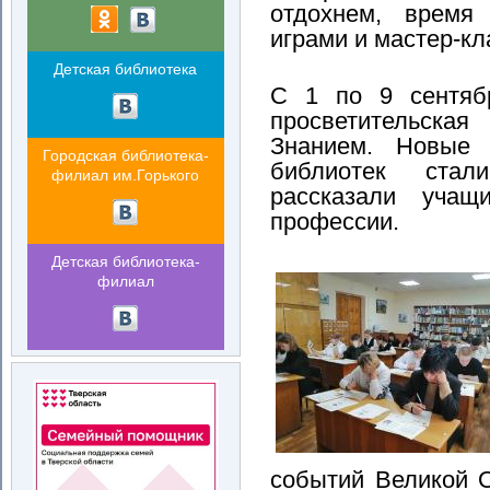
отдохнем, время
играми и мастер-кл
Детская библиотека
С 1 по 9 сентяб
просветительска
Знанием. Новые 
Городская библиотека-
библиотек ста
филиал им.Горького
рассказали учащ
профессии.
Детская библиотека-
филиал
событий Великой 