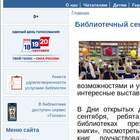
О нас
Читателям
Детям
Гор
Главная
Вы здесь
0+
Библиотечный се
Анкета
удовлетворенности
возможностями и у
услугами библиотек
интересные выстав
В библиотеке
В Дни открытых д
доступен сервис
сентября, ребя
«Госкан»
библиотеках пре
книги», посмотрет
Меню сайта
книг, поучаство