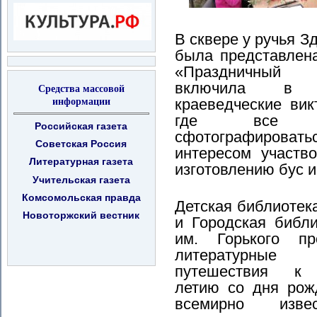
В сквере у ручья З
была представлен
«Праздничный к
включила в с
Средства массовой
информации
краеведческие вик
где все ж
Российская газета
сфотографирова
Советская Россия
интересом участв
Литературная газета
изготовлению бус и
Учительская газета
Комсомольская правда
Детская библиотек
Новоторжский вестник
и Городская библи
им. Горького пр
литературные
путешествия к
летию со дня рож
всемирно извес