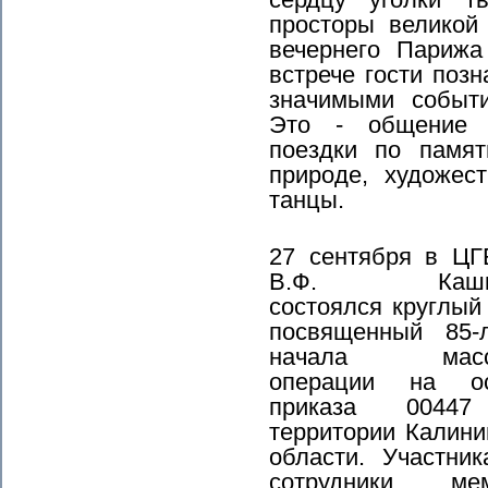
просторы великой
вечернего Парижа
встрече гости поз
значимыми событ
Это - общение 
поездки по памят
природе, художес
танцы.
27 сентября в ЦГ
В.Ф. Кашко
состоялся круглый 
посвященный 85-
начала масс
операции на ос
приказа 0044
территории Калини
области. Участни
сотрудники мем