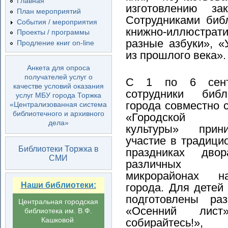
Главная
изготовлению зак
План мероприятий
Сотрудниками биб
События / мероприятия
книжно-иллюстра
Проекты / программы
разные азбуки», «
Продление книг on-line
из прошлого века».
Анкета для опроса
получателей услуг о
С 1 по 6 сент
качестве условий оказания
сотрудники библ
услуг МБУ города Торжка
города совместно 
«Централизованная система
библиотечного и архивного
«Городской
дела»
культуры» прин
участие в традици
Библиотеки Торжка в
праздниках дво
СМИ
различных
микрорайонах н
Наши библиотеки:
города. Для детей
подготовлены раз
Центральная городская
«Осенний лис
библиотека им. В.Ф.
Кашковой
собирайтесь!»,