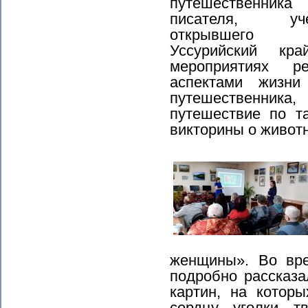
путешественни
писателя, уче
открывшего 
Уссурийский кр
мероприятиях р
аспектами жизни 
путешественника
путешествие по т
викторины о живот
женщины». Во вр
подробно рассказа
картин, на котор
сердцу уголки т