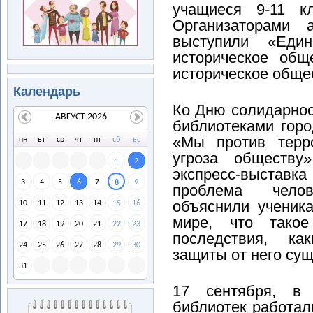
учащиеся 9-11 к
Организаторами 
выступили «Един
историческое общ
историческое обще
Календарь
Ко Дню солидарнос
АВГУСТ 2026
библиотеками гор
«Мы против терро
пн
вт
ср
чт
пт
сб
вс
угроза обществу
1
2
экспресс-выставка
3
4
5
6
7
9
8
проблема челов
объяснили ученик
10
11
12
13
14
15
16
мире, что такое
17
18
19
20
21
22
23
последствия, к
24
25
26
27
28
29
30
защиты от него су
31
17 сентября, в
библиотек работал