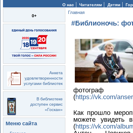
О нас
Читателям
Детям
Гор
Главная
Вы здесь
0+
#Библионочь: фо
Анкета
удовлетворенности
услугами библиотек
фотограф 
(
https://vk.com/anse
В библиотеке
доступен сервис
«Госкан»
Как прошло мероп
можете увидеть 
Меню сайта
(
https://vk.com/al