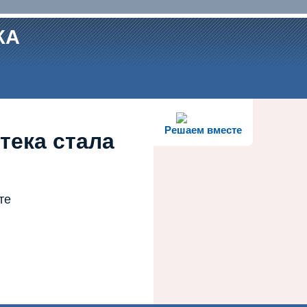
КА
Решаем вместе
тека стала
те