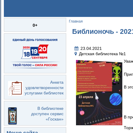
Главная
Вы здесь
0+
Библионочь - 202
23.04.2021
Детская библиотека №1
Уваж
Приг
Анкета
В эт
удовлетворенности
услугами библиотек
В библиотеке
доступен сервис
В пр
«Госкан»
Торж