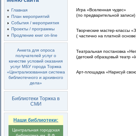
Меню сайта
Игра «Вселенная чудес»
Главная
(по предварительной записи)
План мероприятий
События / мероприятия
Проекты / программы
Творческие мастер-классы «З
Продление книг on-line
( частично на платной основе
Анкета для опроса
Театральная постановка «Не
получателей услуг о
(детский образцовый театр «И
качестве условий оказания
услуг МБУ города Торжка
Арт-площадка «Нарисуй сво
«Централизованная система
библиотечного и архивного
дела»
Библиотеки Торжка в
СМИ
Наши библиотеки:
Центральная городская
библиотека им. В.Ф.