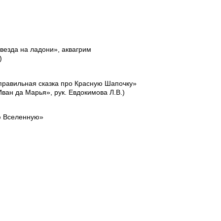
везда на ладони», аквагрим
)
правильная сказка про Красную Шапочку»
ван да Марья», рук. Евдокимова Л.В.)
ю Вселенную»