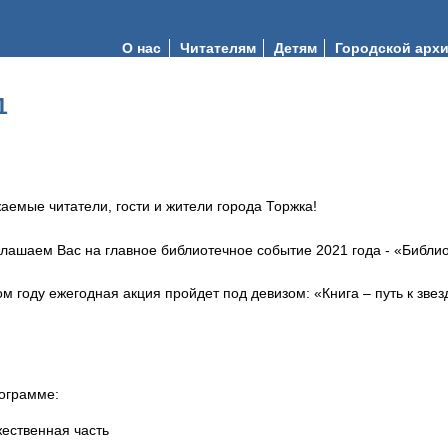
О нас
Читателям
Детям
Городской арх
1
аемые читатели, гости и жители города Торжка!
лашаем Вас на главное библиотечное событие 2021 года - «Библио
ом году ежегодная акция пройдет под девизом: «Книга – путь к звез
ограмме:
ественная часть