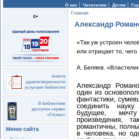
О нас
Читателям
Детям
Гор
Главная
Вы здесь
0+
Александр Роман
«Так уж устроен челов
или отрицает то, чего
А. Беляев. «Властели
Анкета
удовлетворенности
Александр Романо
услугами библиотек
один из основопол
фантастики, сумев
В библиотеке
соединить наук
доступен сервис
будущее, мечт
«Госкан»
произведения, т
романтичны, полны
Меню сайта
в человека, но о