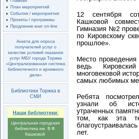
Главная
План мероприятий
12 сентября со
События / мероприятия
Проекты / программы
Кашковой совме
Продление книг on-line
Гимназия №2 прове
по Кировскому ск
Анкета для опроса
прошлое».
получателей услуг о
качестве условий оказания
Место проведения
услуг МБУ города Торжка
«Централизованная система
ведь Кировски
библиотечного и архивного
многовековой истор
дела»
самых любимых ме
Библиотеки Торжка в
Ребята посмотре
СМИ
узнали об ист
утраченных памятни
Наши библиотеки:
том, как эта т
Центральная городская
благоустраивалас
библиотека им. В.Ф.
лет.
Кашковой