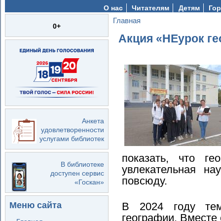
О нас
Читателям
Детям
Гор
Главная
Вы здесь
0+
Акция «НЕурок г
Анкета
удовлетворенности
услугами библиотек
показать, что г
В библиотеке
увлекательная на
доступен сервис
повсюду.
«Госкан»
В 2024 году те
Меню сайта
географии. Вместе 